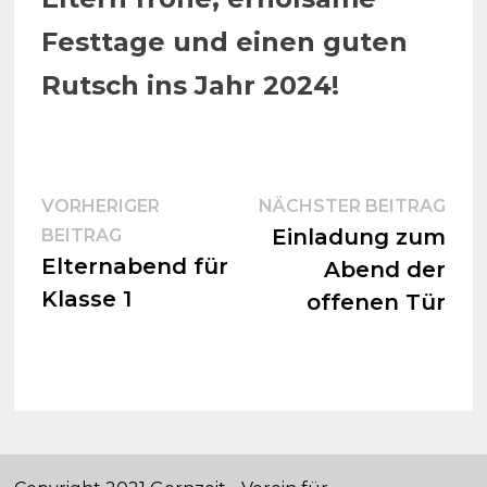
Festtage und einen guten
Rutsch ins Jahr 2024!
Beitragsnavigation
Näc
VORHERIGER
NÄCHSTER BEITRAG
Vorheriger
Beit
Einladung zum
BEITRAG
Beitrag:
Elternabend für
Abend der
Klasse 1
offenen Tür