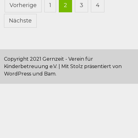
Seitennummerierung
Vorherige
1
2
3
4
der
Nächste
Beiträge
Copyright 2021 Gernzeit - Verein für
Kinderbetreuung e.V. | Mit Stolz präsentiert von
WordPress
und
Bam
.